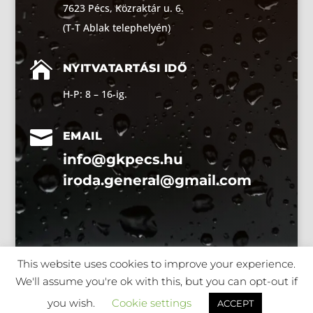
7623 Pécs, Közraktár u. 6.
(T-T Ablak telephelyén)

NYITVATARTÁSI IDŐ
H-P: 8 – 16-ig.

EMAIL
info@gkpecs.hu
iroda.general@gmail.com
This website uses cookies to improve your experience.
We'll assume you're ok with this, but you can opt-out if
you wish.
Cookie settings
ACCEPT
Generál Kivitelező kft -
Adatvédelem