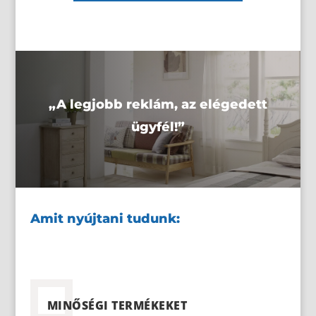
„A legjobb reklám, az elégedett
ügyfél!”
Amit nyújtani tudunk:
MINŐSÉGI TERMÉKEKET