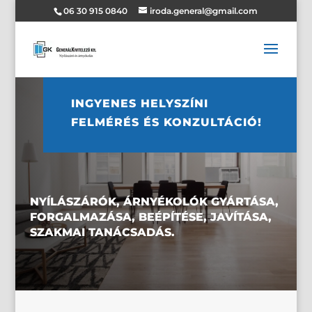
06 30 915 0840
iroda.general@gmail.com
INGYENES HELYSZÍNI
FELMÉRÉS ÉS KONZULTÁCIÓ!
NYÍLÁSZÁRÓK, ÁRNYÉKOLÓK GYÁRTÁSA,
FORGALMAZÁSA, BEÉPÍTÉSE, JAVÍTÁSA,
SZAKMAI TANÁCSADÁS.