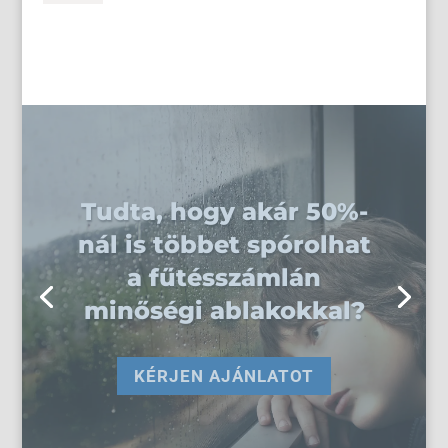
Szerezné, ha ablakai
gondozás mentesek
lennének? Műanyag
ablakainkat nem kell
pár évente újrafesteni,
lakkozni...
KÉRJEN AJÁNLATOT