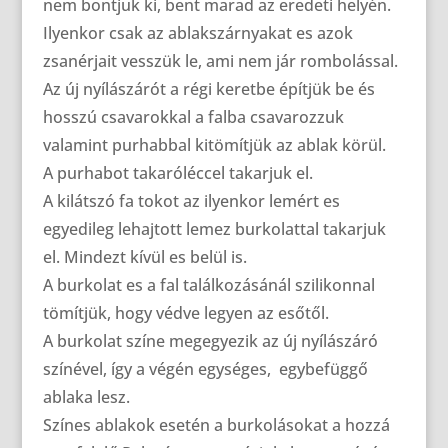
nem bontjuk ki, bent marad az eredeti helyén.
Ilyenkor csak az ablakszárnyakat es azok
zsanérjait vesszük le, ami nem jár rombolással.
Az új nyílászárót a régi keretbe építjük be és
hosszú csavarokkal a falba csavarozzuk
valamint purhabbal kitömítjük az ablak körül.
A purhabot takaróléccel takarjuk el.
A kilátszó fa tokot az ilyenkor lemért es
egyedileg lehajtott lemez burkolattal takarjuk
el. Mindezt kívül es belül is.
A burkolat es a fal találkozásánál szilikonnal
tömítjük, hogy védve legyen az esőtől.
A burkolat színe megegyezik az új nyílászáró
színével, így a végén egységes, egybefüggő
ablaka lesz.
Színes ablakok esetén a burkolásokat a hozzá