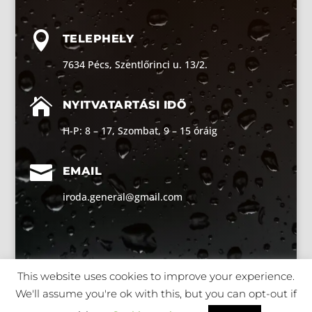

TELEPHELY
7634 Pécs, Szentlőrinci u. 13/2.

NYITVATARTÁSI IDŐ
H-P: 8 – 17, Szombat, 9 – 15 óráig

EMAIL
iroda.general@gmail.com
This website uses cookies to improve your experience.
We'll assume you're ok with this, but you can opt-out if