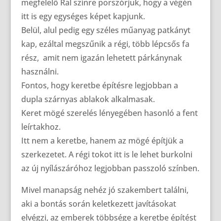
megfelelő Ral színre porszórjuk, hogy a végén
itt is egy egységes képet kapjunk.
Belül, alul pedig egy széles műanyag patkányt
kap, ezáltal megszűnik a régi, több lépcsős fa
rész, amit nem igazán lehetett párkánynak
használni.
Fontos, hogy keretbe építésre legjobban a
dupla szárnyas ablakok alkalmasak.
Keret mögé szerelés lényegében hasonló a fent
leírtakhoz.
Itt nem a keretbe, hanem az mögé építjük a
szerkezetet. A régi tokot itt is le lehet burkolni
az új nyílászáróhoz legjobban passzoló színben.
Mivel manapság nehéz jó szakembert találni,
aki a bontás során keletkezett javításokat
elvégzi, az emberek többsége a keretbe építést