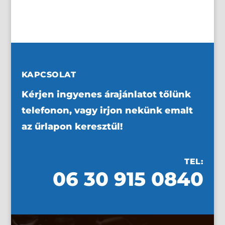
KAPCSOLAT
Kérjen ingyenes árajánlatot tőlünk
telefonon, vagy irjon nekünk emalt
az űrlapon keresztűl!
TEL:
06 30 915 0840